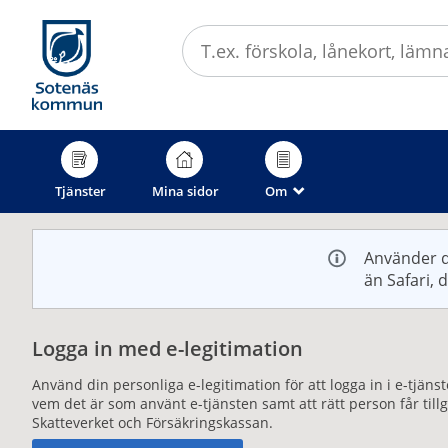
Välkommen
till
e-
tjänster
-
Sotenäs
kommun
Tjänster
Mina sidor
Om
_
Använder d
än Safari, 
Logga in med e-legitimation
Använd din personliga e-legitimation för att logga in i e-tjän
vem det är som använt e-tjänsten samt att rätt person får til
Skatteverket och Försäkringskassan.