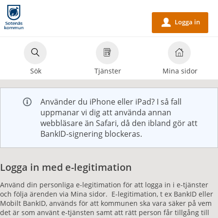
Välkommen
till
Logga in
u
e-
tjänster
-
Sök
Tjänster
Mina sidor
Sotenäs
kommun
Använder du iPhone eller iPad? I så fall
uppmanar vi dig att använda annan
webbläsare än Safari, då den ibland gör att
BankID-signering blockeras.
Logga in med e-legitimation
Använd din personliga e-legitimation för att logga in i e-tjänster
och följa ärenden via Mina sidor. E-legitimation, t ex BankID eller
Mobilt BankID, används för att kommunen ska vara säker på vem
det är som använt e-tjänsten samt att rätt person får tillgång till