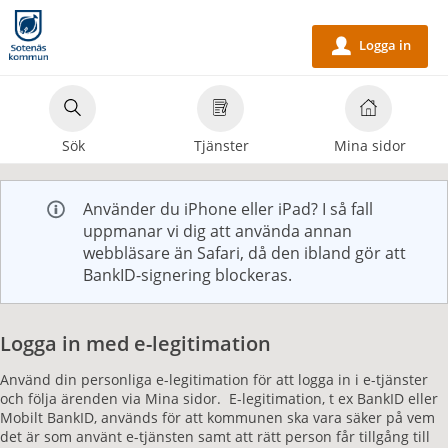
Välkommen
till
Logga in
u
e-
tjänster
-
Sök
Tjänster
Mina sidor
Sotenäs
kommun
Använder du iPhone eller iPad? I så fall
uppmanar vi dig att använda annan
webbläsare än Safari, då den ibland gör att
BankID-signering blockeras.
Logga in med e-legitimation
Använd din personliga e-legitimation för att logga in i e-tjänster
och följa ärenden via Mina sidor. E-legitimation, t ex BankID eller
Mobilt BankID, används för att kommunen ska vara säker på vem
det är som använt e-tjänsten samt att rätt person får tillgång till