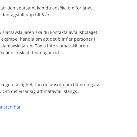
lastar den sparsamt kan du ansöka om förlängt
antagsfall upp till 5 år.
 slamavskiljaren ska du kontakta avfallsbolaget
exempel handla om att det blir fler personer i
lamavskiljaren. Töms inte slamavskiljaren
 finns risk att ledningar och
in egen fastighet, kan du ansöka om hämtning av
. Om det visar sig att matavfall slängs i
jänsten här