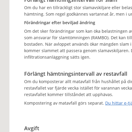
Om du har en tillräckligt stor slamavskiljare eller be
hämtning. Som regel godkännes vartannat år, men i und
Förändringar efter beviljad ändring
Om det sker förändringar som kan öka belastningen av
som ansvarar för slamtömningen (RAMBO). Det kan till 
bostaden. När avloppet används ökar mängden slam i s
kommer slammet att passera genom slamavskiljaren. Då
infiltrationsanläggning sätts igen.
Förlängt hämtningsintervall av restavfall
Om du komposterar allt matavfall från hushållet på d
restavfallet var fjärde vecka istället för varannan vecka
restavfallet kommer tillståndet att upphävas.
Kompostering av matavfall görs separat.
Du hittar e-t
Avgift