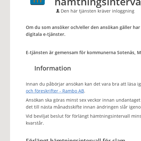
hämtningsinterva
Den här tjänsten kräver inloggning
Om du som ansöker och/eller den ansökan gäller har 
digitala e-tjänster.
E-tjänsten är gemensam för kommunerna Sotenäs, Mu
Information
Innan du påbörjar ansökan kan det vara bra att läsa
och föreskrifter - Rambo AB
.
Ansökan ska göras minst sex veckor innan undantaget ön
det till nästa månadsskifte innan ändringen slår ige
Vid beviljat beslut för förlängt hämtningsintervall m
kvarstår.
Förlängt hämtningsintervall för slam