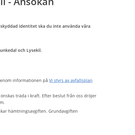
ll - Ansökan
skyddad identitet ska du inte använda våra
nkedal och Lysekil.
 igenom informationen på
Vi styrs av avfallsplan
skas träda i kraft. Efter beslut från oss dröjer
nom.
inskar hämtningsavgiften. Grundavgiften