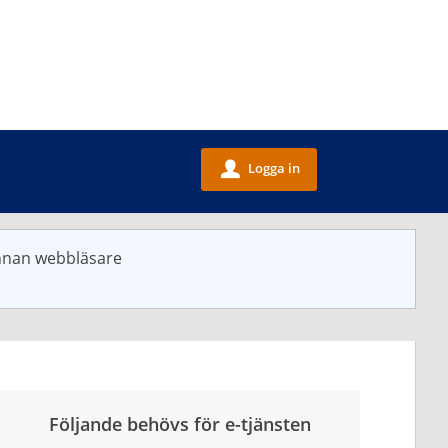
Logga in
u
annan webbläsare
Följande behövs för e-tjänsten