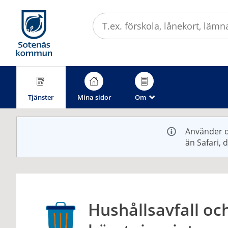
Välkommen
till
e-
tjänster
-
Sotenäs
kommun
Tjänster
Mina sidor
Om
_
Använder d
än Safari, 
Hushållsavfall oc