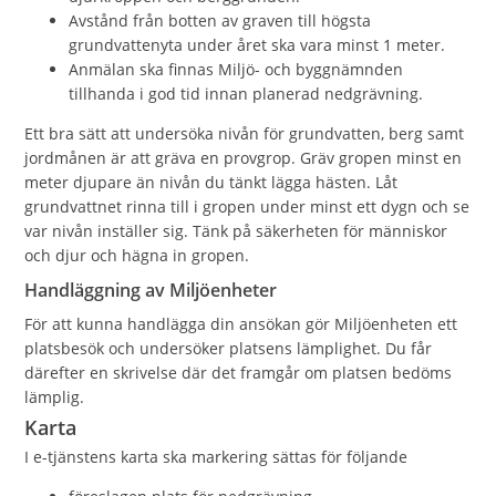
Avstånd från botten av graven till högsta
grundvattenyta under året ska vara minst 1 meter.
Anmälan ska finnas Miljö- och byggnämnden
tillhanda i god tid innan planerad nedgrävning.
Ett bra sätt att undersöka nivån för grundvatten, berg samt
jordmånen är att gräva en provgrop. Gräv gropen minst en
meter djupare än nivån du tänkt lägga hästen. Låt
grundvattnet rinna till i gropen under minst ett dygn och se
var nivån inställer sig. Tänk på säkerheten för människor
och djur och hägna in gropen.
Handläggning av Miljöenheter
För att kunna handlägga din ansökan gör Miljöenheten ett
platsbesök och undersöker platsens lämplighet. Du får
därefter en skrivelse där det framgår om platsen bedöms
lämplig.
Karta
I e-tjänstens karta ska markering sättas för följande