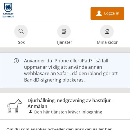
Välkommen
till
Logga in
u
e-
tjänster
-
Sök
Tjänster
Mina sidor
Sotenäs
kommun
Använder du iPhone eller iPad? I så fall
uppmanar vi dig att använda annan
webbläsare än Safari, då den ibland gör att
BankID-signering blockeras.
Djurhållning, nedgrävning av hästdjur -
Anmälan
Den här tjänsten kräver inloggning
Om du som ansöker och/eller den ansökan gäller har