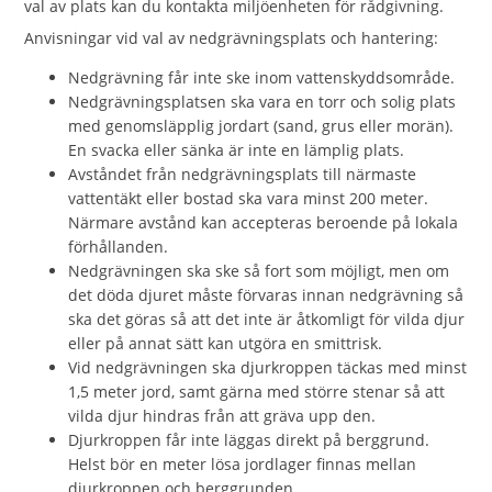
val av plats kan du kontakta miljöenheten för rådgivning.
Anvisningar vid val av nedgrävningsplats och hantering:
Nedgrävning får inte ske inom vattenskyddsområde.
Nedgrävningsplatsen ska vara en torr och solig plats
med genomsläpplig jordart (sand, grus eller morän).
En svacka eller sänka är inte en lämplig plats.
Avståndet från nedgrävningsplats till närmaste
vattentäkt eller bostad ska vara minst 200 meter.
Närmare avstånd kan accepteras beroende på lokala
förhållanden.
Nedgrävningen ska ske så fort som möjligt, men om
det döda djuret måste förvaras innan nedgrävning så
ska det göras så att det inte är åtkomligt för vilda djur
eller på annat sätt kan utgöra en smittrisk.
Vid nedgrävningen ska djurkroppen täckas med minst
1,5 meter jord, samt gärna med större stenar så att
vilda djur hindras från att gräva upp den.
Djurkroppen får inte läggas direkt på berggrund.
Helst bör en meter lösa jordlager finnas mellan
djurkroppen och berggrunden.