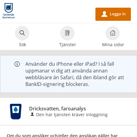
Välkommen
till
Logga in
u
e-
tjänster
-
Sök
Tjänster
Mina sidor
Sotenäs
kommun
Använder du iPhone eller iPad? I så fall
uppmanar vi dig att använda annan
webbläsare än Safari, då den ibland gör att
BankID-signering blockeras.
Dricksvatten, faroanalys
Den här tjänsten kräver inloggning
Om du som ansöker och/eller den ansökan gäller har