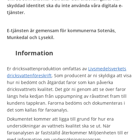
skyddad identitet ska du inte använda våra digitala e-
tjänster.
E-tjänsten är gemensam för kommunerna Sotenäs,
Munkedal och Lysekil.
Information
Er dricksvattenproduktion omfattas av
Livsmedelsverkets
dricksvattenföreskrift
. Som producent är ni skyldiga att visa
hur ni bedömt och åtgärdat faror som kan påverka
dricksvattnets kvalitet. Det gör ni genom att se över faror
längs hela kedjan från uppumpning av råvattnet fram till
kundens tappkran. Farorna bedöms och dokumenteras i
det som kallas för faroanalys.
Dokumentet kommer att ligga till grund för hur era
undersökningar av vattnets kvalitet ska se ut. När
faroanalysen är fastställd återkommer Miljöenheten till er
med information om undersökningsprogram.