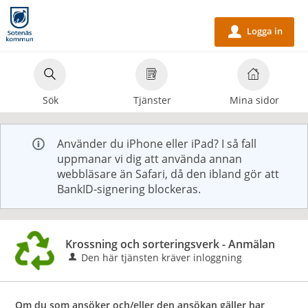
Välkommen
till
Logga in
u
e-
tjänster
-
Sök
Tjänster
Mina sidor
Sotenäs
kommun
Använder du iPhone eller iPad? I så fall
uppmanar vi dig att använda annan
webbläsare än Safari, då den ibland gör att
BankID-signering blockeras.
Krossning och sorteringsverk - Anmälan
Den här tjänsten kräver inloggning
Om du som ansöker och/eller den ansökan gäller har