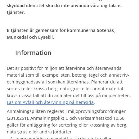
skyddad identitet ska du inte använda våra digitala e-
tjänster.
E-tjänsten är gemensam för kommunerna Sotenäs,
Munkedal och Lysekil.
Information
Det är positivt för miljön att återvinna och återanvända
material som till exempel sten, betong, tegel och annat riv-
och byggnadsavfall som kan återvinnas. Planerar du att
sortera eller krossa berg, naturgrus eller annat material
krävs i vissa fall att du anmäler det till oss på miljöenheten.
Läs om Avfall och återvinning på hemsida
.
Anmälningsplikten regleras i miljöprövningsförordningen
(2013:251). Anmälningsplikt C och verksamhetskod 10.50
gäller för anläggning för sortering eller krossning av berg,
naturgrus eller andra jordarter
1. inom område som omfattas av detaljplan eller