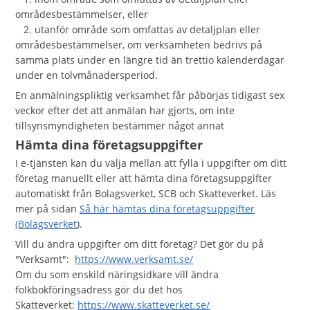
områdesbestämmelser, eller
2. utanför område som omfattas av detaljplan eller
områdesbestämmelser, om verksamheten bedrivs på
samma plats under en längre tid än trettio kalenderdagar
under en tolvmånadersperiod.
En anmälningspliktig verksamhet får påbörjas tidigast sex
veckor efter det att anmälan har gjorts, om inte
tillsynsmyndigheten bestämmer något annat
Hämta dina företagsuppgifter
I e-tjänsten kan du välja mellan att fylla i uppgifter om ditt
företag manuellt eller att hämta dina företagsuppgifter
automatiskt från Bolagsverket, SCB och Skatteverket. Läs
mer på sidan
Så här hämtas dina företagsuppgifter
(Bolagsverket
).
Vill du ändra uppgifter om ditt företag? Det gör du på
"Verksamt":
https://www.verksamt.se/
Om du som enskild näringsidkare vill ändra
folkbokföringsadress gör du det hos
Skatteverket:
https://www.skatteverket.se/