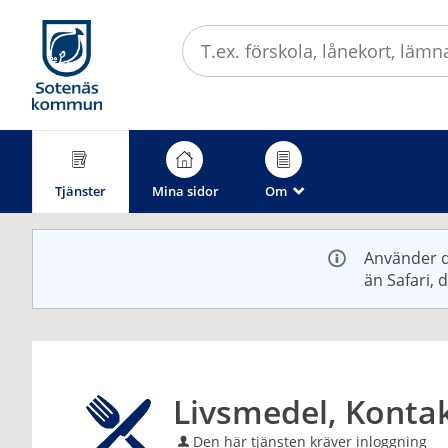
Välkommen
till
e-
tjänster
-
Sotenäs
kommun
Tjänster
Mina sidor
Om
_
Använder d
än Safari, 
Livsmedel, Konta
Den här tjänsten kräver inloggning