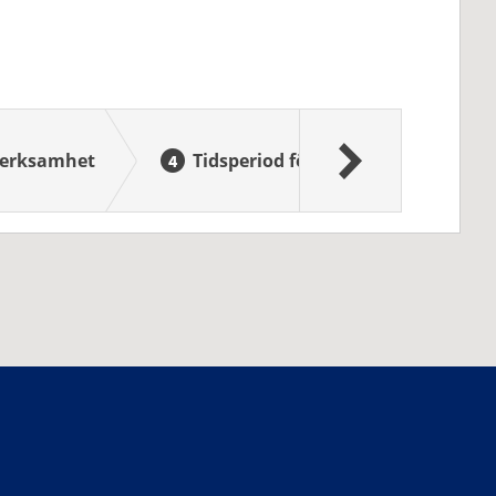
 verksamhet
Tidsperiod för verksamheten