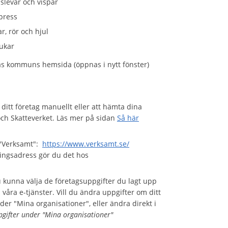
 slevar och vispar
press
r, rör och hjul
dukar
s kommuns hemsida (öppnas i nytt fönster)
m ditt företag manuellt eller att hämta dina
och Skatteverket. Läs mer på sidan
Så här
å "Verksamt":
https://www.verksamt.se/
ringsadress gör du det hos
u kunna välja de företagsuppgifter du lagt upp
 våra e-tjänster. Vill du ändra uppgifter om ditt
er "Mina organisationer", eller ändra direkt i
gifter under "Mina organisationer"