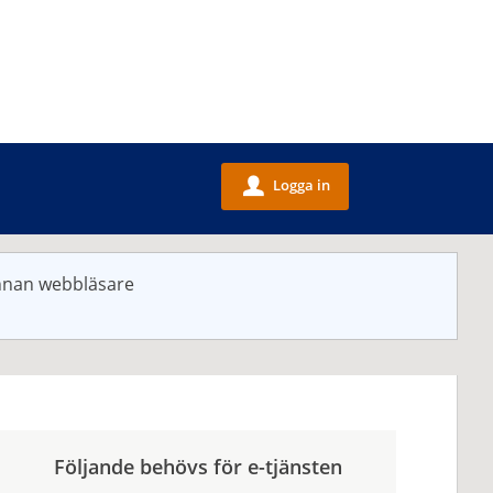
Logga in
u
annan webbläsare
Följande behövs för e-tjänsten