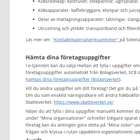
Köksredskap: kastruller, stekpannor, ugnsplåtar,
Köksapparater: kaffebryggare, elvispar och juice
Delar av matlagningsapparater: tätningar, slanga
Utrustning och ytskikt: transportband och filter
Läs mer om
"Kontaktmaterialverksamheter"
på Sotenä
Hämta dina företagsuppgifter
I e-tjänsten kan du välja mellan att fylla i uppgifter o
företagsuppgifter automatiskt från Bolagsverket, SCB 
hämtas dina företagsuppgifter (Bolagsverket
).
Vill du ändra uppgifter om ditt företag? Det gör du p
Om du som enskild näringsidkare vill ändra folkbokfö
Skatteverket:
https://www.skatteverket.se/
Väljer du att fylla i dina uppgifter manuellt kommer d
under "Mina organisationer" och/eller tidigare sparat i
företag kan du antingen göra detta på "Mina sidor" und
frågan och kryssa i rutan
Uppdatera organisationens upp