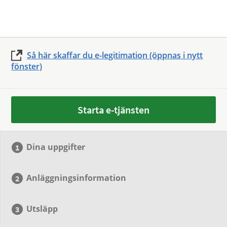
Så här skaffar du e-legitimation (öppnas i nytt
fönster)
Starta e-tjänsten
Dina uppgifter
Anläggningsinformation
Utsläpp