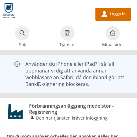
Välkommen
till
Logga in
u
e-
tjänster
-
Sök
Tjänster
Mina sidor
Sotenäs
kommun
Använder du iPhone eller iPad? I så fall
uppmanar vi dig att använda annan
webbläsare än Safari, då den ibland gör att
BankID-signering blockeras.
Förbränningsanläggning medelstor -
Registrering
Den här tjänsten kräver inloggning
Om du som ansöker och/eller den ansökan gäller har