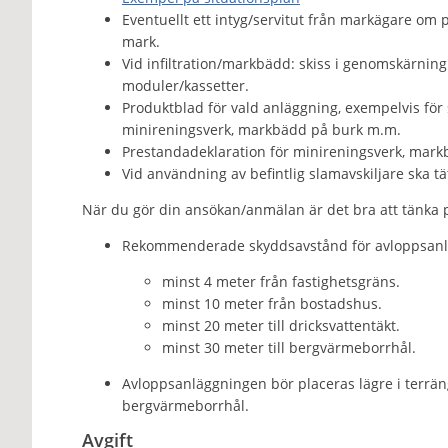
Eventuellt ett intyg/servitut från markägare om 
mark.
Vid infiltration/markbädd: skiss i genomskärnin
moduler/kassetter.
Produktblad för vald anläggning, exempelvis för
minireningsverk, markbädd på burk m.m.
Prestandadeklaration för minireningsverk, markb
Vid användning av befintlig slamavskiljare ska tä
När du gör din ansökan/anmälan är det bra att tänka 
Rekommenderade skyddsavstånd för avloppsanl
minst 4 meter från fastighetsgräns.
minst 10 meter från bostadshus.
minst 20 meter till dricksvattentäkt.
minst 30 meter till bergvärmeborrhål.
Avloppsanläggningen bör placeras lägre i terrän
bergvärmeborrhål.
Avgift