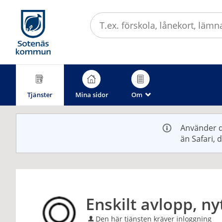
Välkommen
till
e-
tjänster
-
Sotenäs
kommun
Tjänster
Mina sidor
Om
_
Använder d
än Safari, 
Enskilt avlopp, n
Den här tjänsten kräver inloggning