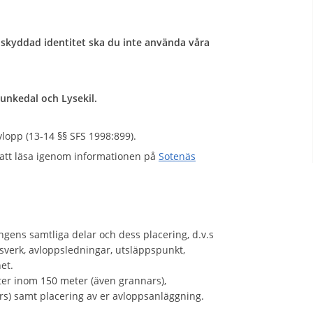
skyddad identitet ska du inte använda våra
nkedal och Lysekil.
lopp (13-14 §§ SFS 1998:899).
att läsa igenom informationen på
Sotenäs
ngens samtliga delar och dess placering, d.v.s
gsverk, avloppsledningar, utsläppspunkt,
et.
kter inom 150 meter (även grannars),
s) samt placering av er avloppsanläggning.