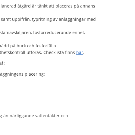
planerad åtgärd är tänkt att placeras på annans
g samt uppifrån, typritning av anläggningar med
 slamavskiljaren, fosforreducerande enhet,
ädd på burk och fosforfälla.
thetskontroll utföras. Checklista finns
här
.
på:
äggningens placering:
g än närliggande vattentäkter och