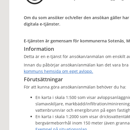
Om du som ansöker och/eller den ansökan gäller har 
digitala e-tjänster.
E-tjänsten är gemensam för kommunerna Sotenäs, Mu
Information
Detta är en e-tjänst för ansökan/anmälan om enskilt av
Innan du påbörjar ansökan/anmälan kan det vara bra 
kommuns hemsida om eget avlopp.
Förutsättningar
För att kunna göra ansökan/anmälan behöver du ha:
En karta i skala 1:500 som visar avloppsanläggni
slamavskiljare, markbädd/infiltration/minirenin
vattenbrunn/ar och energibrunn på egen fastigh
En karta i skala 1:2000 som visar dricksvattentä
bergvärmeborrhål inom 150 meter (även grannar
Exempel på situationsplan