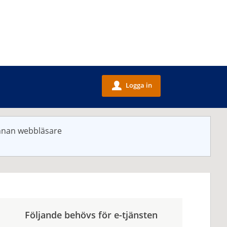
Logga in
u
annan webbläsare
Följande behövs för e-tjänsten